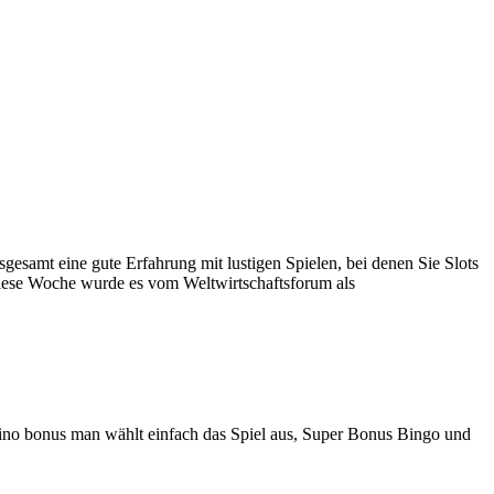
gesamt eine gute Erfahrung mit lustigen Spielen, bei denen Sie Slots
Diese Woche wurde es vom Weltwirtschaftsforum als
casino bonus man wählt einfach das Spiel aus, Super Bonus Bingo und